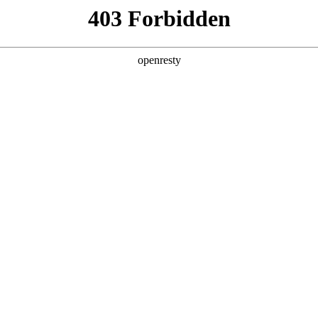
牌天地
电子说明书
虎系
艾瑞泽系
新能源系
QQ系
探
全新一代 瑞虎9
瑞虎9X